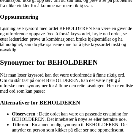
dedikasjon. Ikke gi opp selv om du står fast, og prøv å se på problemet
fra ulike vinkler for å komme nærmere riktig svar.
Oppsummering
Løsning av kryssord med ordet BEHOLDEREN kan være en givende
og utfordrende oppgave. Ved å forstå kryssordet, bryte ned ordet, se
etter ledetråder, prøve ut kombinasjoner, bruke hjelpemidler og ha
tålmodighet, kan du øke sjansene dine for å løse kryssordet raskt og
nøyaktig.
Synonymer for BEHOLDEREN
Når man løser kryssord kan det være utfordrende å finne riktig ord.
Om du står fast på ordet BEHOLDEREN, kan det være nyttig å
utforske noen synonymer for å finne den rette løsningen. Her er en liste
med ord som kan passe:
Alternativer for BEHOLDEREN
Observeren
: Dette ordet kan være en passende erstatning for
BEHOLDEREN. Det innebærer å nøye se eller betrakte noe.
Titteren
: En annen mulig synonym til BEHOLDEREN. Det
antyder en person som kikker på eller ser noe oppmerksomt.