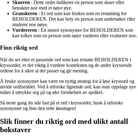
Skueren
: Dette ordet indikerer en person som skuer eller
betrakter noe med et nøye øye.
Granskeren
: Et ord som kan brukes som en erstatning for
BEHOLDEREN. Det kan bety en person som undersøker eller
studerer noe nøye.
Vurdereren
: En annen synonymer for BEHOLDEREN som
kan tolkes som en person som nøye vurderer eller evaluerer noe.
Finn riktig ord
Når du ser etter et passende ord som kan erstatte BEHOLDEREN i
kryssordet, er det viktig å vurdere konteksten og de andre kryssende
ordene for å sikre at det passer og gir mening.
Å bruke synonymer kan være en nyttig strategi for å løse kryssord og
utvide ordforrådet. Ved å utforske lignende ord, kan man oppdage nye
måter å uttrykke seg på og øke forståelsen av språket.
Så neste gang du står fast på et ord i kryssordet, husk å utforske
synonymer og finn den rette løsningen!
Slik finner du riktig ord med ulikt antall
bokstaver