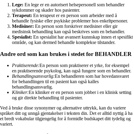
Lege:
En lege er en autorisert helsepersonell som behandler
sykdommer og skader hos pasienter.
Terapeut:
En terapeut er en person som arbeider med å
behandle fysiske eller psykiske problemer hos enkeltpersoner.
Medisiner:
En person som forskriver medisiner eller gir
medisinsk behandling kan også beskrives som en behandler.
Spesialist:
En spesialist har avansert kunnskap innen et spesifikt
område, og kan dermed behandle komplekse tilstander.
Andre ord som kan brukes i stedet for BEHANDLER
Praktiserende:
En person som praktiserer et yrke, for eksempel
en praktiserende psykolog, kan også fungere som en behandler.
Behandlingsansvarlig:
En behandleren som har hovedansvaret
for behandlingen til en pasient kan også kalles
behandlingsansvarlig.
Kliniker:
En kliniker er en person som jobber i en klinisk setting
og gir direkte behandling til pasienter.
Ved å bruke disse synonymer og alternative uttrykk, kan du variere
språket ditt og unngå gjentakelser i teksten din. Det er alltid nyttig å ha
et bredt vokabular tilgjengelig for å formidle budskapet ditt tydelig og
variert.