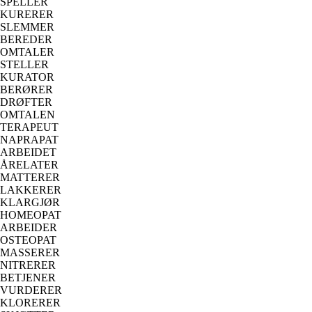
SPELLER
KURERER
SLEMMER
BEREDER
OMTALER
STELLER
KURATOR
BERØRER
DRØFTER
OMTALEN
TERAPEUT
NAPRAPAT
ARBEIDET
ÅRELATER
MATTERER
LAKKERER
KLARGJØR
HOMEOPAT
ARBEIDER
OSTEOPAT
MASSERER
NITRERER
BETJENER
VURDERER
KLORERER