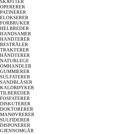
SKJØTTER
OPERERER
PATINERER
ELOKSERER
FORBRUKER
HELBREDER
HANDSAMER
HANDTERER
BESTRÅLER
TRAKTERER
HÅNDTERER
NATURLEGE
OMHANDLER
GUMMIERER
SULFATERER
SANDBLÅSER
KALDRØYKER
TILBEREDER
FOSFATERER
DISKUTERER
DOKTORERER
MANØVRERER
SULFIDERER
DISPONERER
GJENNOMGÅR