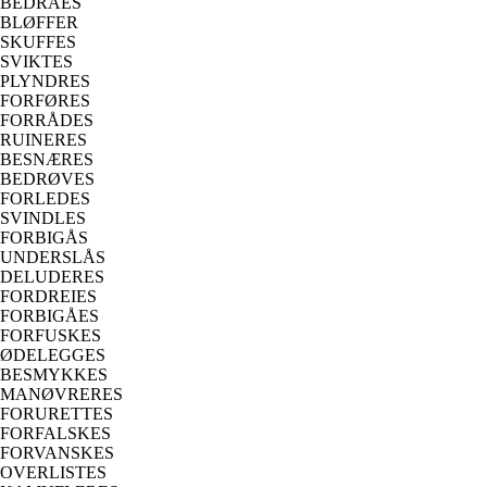
BEDRAES
BLØFFER
SKUFFES
SVIKTES
PLYNDRES
FORFØRES
FORRÅDES
RUINERES
BESNÆRES
BEDRØVES
FORLEDES
SVINDLES
FORBIGÅS
UNDERSLÅS
DELUDERES
FORDREIES
FORBIGÅES
FORFUSKES
ØDELEGGES
BESMYKKES
MANØVRERES
FORURETTES
FORFALSKES
FORVANSKES
OVERLISTES