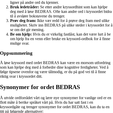
ligner på andre ord du kjenner.
Bruk ledetråder:
Se etter andre kryssordhint som kan hjelpe
deg med å løse BEDRAS. Ofte kan andre ord i kryssordet bidra
til å avsløre bokstavene du trenger.
Prøv deg fram:
Ikke vær redd for å prøve deg fram med ulike
muligheter. Skriv inn BEDRAS på ulike steder i kryssordet for å
se om det gir mening.
Be om hjelp:
Hvis du er virkelig fastlåst, kan det være lurt å be
om hjelp fra en venn eller bruke en kryssord-ordbok for å finne
mulige svar.
Oppsummering
Å løse kryssord med ordet BEDRAS kan være en morsom utfordring
som kan hjelpe deg med å forbedre dine kognitive ferdigheter. Ved å
følge tipsene ovenfor og være tålmodig, er du på god vei til å finne
riktig svar i kryssordet ditt.
Synonymer for ordet BEDRAS
Å utvide ordforrådet vårt og lære nye synonymer for vanlige ord er en
flott måte å berike språket vårt på. Hvis du har satt fast i en
kryssordgåte og trenger synonymer for ordet BEDRAS, kan du ta en
titt på følgende alternativer: