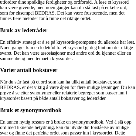
utfordrer dine språklige ferdigheter og ordforråd. Å løse et kryssord
kan være givende, men noen ganger kan du stå fast på enkelte ord,
som for eksempel BEDRAS. Det kan være frustrerende, men det
finnes flere metoder for å finne det riktige ordet.
Bruk av ledetråder
En effektiv strategi er å se på kryssords-promptene du allerede har løst.
Noen ganger kan en ledetråd fra et kryssord gi deg hint om det riktige
svaret. Det kan være assosiasjoner med andre ord du kjenner eller en
sammenheng med temaet i kryssordet.
Varier antall bokstaver
Når du står fast på et ord som kan ha ulikt antall bokstaver, som
BEDRAS, er det viktig å være åpen for flere mulige løsninger. Du kan
prøve å se etter synonymer eller relaterte begreper som passer inn i
kryssordet basert på både antall bokstaver og ledetråder.
Bruk et synonymordbok
En annen nyttig ressurs er å bruke en synonymordbok. Ved å slå opp
ord med liknende betydning, kan du utvide din forståelse av mulige
svar og finne det perfekte ordet som passer inn i kryssordet. Dette