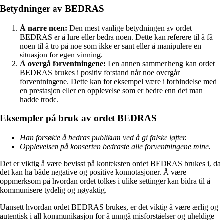
Betydninger av BEDRAS
Å narre noen:
Den mest vanlige betydningen av ordet
BEDRAS er å lure eller bedra noen. Dette kan referere til å få
noen til å tro på noe som ikke er sant eller å manipulere en
situasjon for egen vinning.
Å overgå forventningene:
I en annen sammenheng kan ordet
BEDRAS brukes i positiv forstand når noe overgår
forventningene. Dette kan for eksempel være i forbindelse med
en prestasjon eller en opplevelse som er bedre enn det man
hadde trodd.
Eksempler på bruk av ordet BEDRAS
Han forsøkte å bedras publikum ved å gi falske løfter.
Opplevelsen på konserten bedraste alle forventningene mine.
Det er viktig å være bevisst på konteksten ordet BEDRAS brukes i, da
det kan ha både negative og positive konnotasjoner. Å være
oppmerksom på hvordan ordet tolkes i ulike settinger kan bidra til å
kommunisere tydelig og nøyaktig.
Uansett hvordan ordet BEDRAS brukes, er det viktig å være ærlig og
autentisk i all kommunikasjon for å unngå misforståelser og uheldige