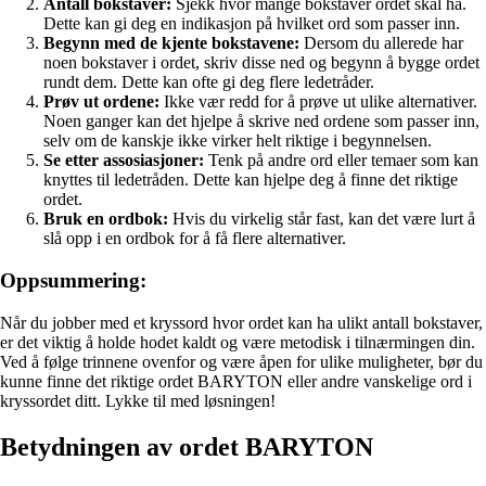
Antall bokstaver:
Sjekk hvor mange bokstaver ordet skal ha.
Dette kan gi deg en indikasjon på hvilket ord som passer inn.
Begynn med de kjente bokstavene:
Dersom du allerede har
noen bokstaver i ordet, skriv disse ned og begynn å bygge ordet
rundt dem. Dette kan ofte gi deg flere ledetråder.
Prøv ut ordene:
Ikke vær redd for å prøve ut ulike alternativer.
Noen ganger kan det hjelpe å skrive ned ordene som passer inn,
selv om de kanskje ikke virker helt riktige i begynnelsen.
Se etter assosiasjoner:
Tenk på andre ord eller temaer som kan
knyttes til ledetråden. Dette kan hjelpe deg å finne det riktige
ordet.
Bruk en ordbok:
Hvis du virkelig står fast, kan det være lurt å
slå opp i en ordbok for å få flere alternativer.
Oppsummering:
Når du jobber med et kryssord hvor ordet kan ha ulikt antall bokstaver,
er det viktig å holde hodet kaldt og være metodisk i tilnærmingen din.
Ved å følge trinnene ovenfor og være åpen for ulike muligheter, bør du
kunne finne det riktige ordet BARYTON eller andre vanskelige ord i
kryssordet ditt. Lykke til med løsningen!
Betydningen av ordet BARYTON