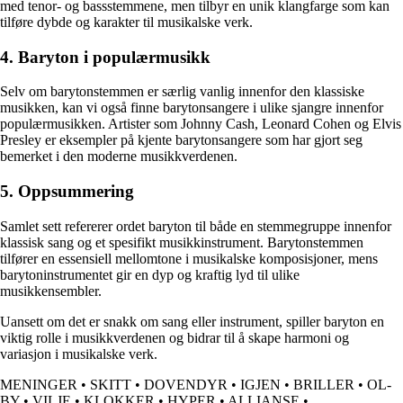
med tenor- og bassstemmene, men tilbyr en unik klangfarge som kan
tilføre dybde og karakter til musikalske verk.
4. Baryton i populærmusikk
Selv om barytonstemmen er særlig vanlig innenfor den klassiske
musikken, kan vi også finne barytonsangere i ulike sjangre innenfor
populærmusikken. Artister som Johnny Cash, Leonard Cohen og Elvis
Presley er eksempler på kjente barytonsangere som har gjort seg
bemerket i den moderne musikkverdenen.
5. Oppsummering
Samlet sett refererer ordet baryton til både en stemmegruppe innenfor
klassisk sang og et spesifikt musikkinstrument. Barytonstemmen
tilfører en essensiell mellomtone i musikalske komposisjoner, mens
barytoninstrumentet gir en dyp og kraftig lyd til ulike
musikkensembler.
Uansett om det er snakk om sang eller instrument, spiller baryton en
viktig rolle i musikkverdenen og bidrar til å skape harmoni og
variasjon i musikalske verk.
MENINGER
•
SKITT
•
DOVENDYR
•
IGJEN
•
BRILLER
•
OL-
BY
•
VILJE
•
KLOKKER
•
HYPER
•
ALLIANSE
•