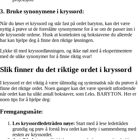
3. Bruke synonymene i kryssord:
Når du løser et kryssord og står fast på ordet baryton, kan det være
nyttig å prøve ut de foreslåtte synonymene for å se om de passer inn i
de kryssende ordene. Husk at konteksten og bokstavene du allerede
har kan hjelpe deg å finne den riktige løsningen.
Lykke til med kryssordløsningen, og ikke nøl med å eksperimentere
med de ulike synonymer for å finne riktig svar!
Slik finner du det riktige ordet i kryssord
I kryssord er det viktig å være tålmodig og systematisk når du prøver å
finne det riktige ordet. Noen ganger kan det være spesielt utfordrende
når ordet kan ha ulikt antall bokstaver, som f.eks. BARYTON. Her er
noen tips for å hjelpe deg:
Fremgangsmåte:
Les kryssordledetråden nøye:
Start med å lese ledetråden
grundig og prøv å forstå hva ordet kan bety i sammenheng med
resten av kryssordet.