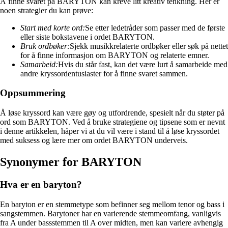
Å finne svaret på BARYTON kan kreve litt kreativ tenkning. Her er
noen strategier du kan prøve:
Start med korte ord:
Se etter ledetråder som passer med de første
eller siste bokstavene i ordet BARYTON.
Bruk ordbøker:
Sjekk musikkrelaterte ordbøker eller søk på nettet
for å finne informasjon om BARYTON og relaterte emner.
Samarbeid:
Hvis du står fast, kan det være lurt å samarbeide med
andre kryssordentusiaster for å finne svaret sammen.
Oppsummering
Å løse kryssord kan være gøy og utfordrende, spesielt når du støter på
ord som BARYTON. Ved å bruke strategiene og tipsene som er nevnt
i denne artikkelen, håper vi at du vil være i stand til å løse kryssordet
med suksess og lære mer om ordet BARYTON underveis.
Synonymer for BARYTON
Hva er en baryton?
En baryton er en stemmetype som befinner seg mellom tenor og bass i
sangstemmen. Barytoner har en varierende stemmeomfang, vanligvis
fra A under bassstemmen til A over midten, men kan variere avhengig