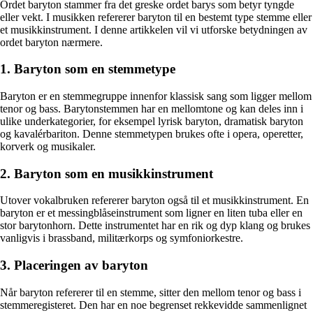
Ordet baryton stammer fra det greske ordet barys som betyr tyngde
eller vekt. I musikken refererer baryton til en bestemt type stemme eller
et musikkinstrument. I denne artikkelen vil vi utforske betydningen av
ordet baryton nærmere.
1. Baryton som en stemmetype
Baryton er en stemmegruppe innenfor klassisk sang som ligger mellom
tenor og bass. Barytonstemmen har en mellomtone og kan deles inn i
ulike underkategorier, for eksempel lyrisk baryton, dramatisk baryton
og kavalérbariton. Denne stemmetypen brukes ofte i opera, operetter,
korverk og musikaler.
2. Baryton som en musikkinstrument
Utover vokalbruken refererer baryton også til et musikkinstrument. En
baryton er et messingblåseinstrument som ligner en liten tuba eller en
stor barytonhorn. Dette instrumentet har en rik og dyp klang og brukes
vanligvis i brassband, militærkorps og symfoniorkestre.
3. Placeringen av baryton
Når baryton refererer til en stemme, sitter den mellom tenor og bass i
stemmeregisteret. Den har en noe begrenset rekkevidde sammenlignet