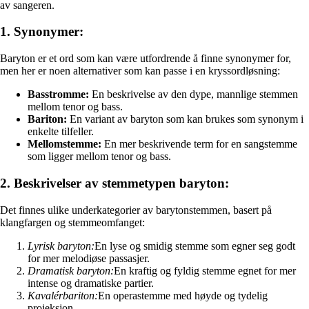
av sangeren.
1. Synonymer:
Baryton er et ord som kan være utfordrende å finne synonymer for,
men her er noen alternativer som kan passe i en kryssordløsning:
Basstromme:
En beskrivelse av den dype, mannlige stemmen
mellom tenor og bass.
Bariton:
En variant av baryton som kan brukes som synonym i
enkelte tilfeller.
Mellomstemme:
En mer beskrivende term for en sangstemme
som ligger mellom tenor og bass.
2. Beskrivelser av stemmetypen baryton:
Det finnes ulike underkategorier av barytonstemmen, basert på
klangfargen og stemmeomfanget:
Lyrisk baryton:
En lyse og smidig stemme som egner seg godt
for mer melodiøse passasjer.
Dramatisk baryton:
En kraftig og fyldig stemme egnet for mer
intense og dramatiske partier.
Kavalérbariton:
En operastemme med høyde og tydelig
projeksjon.