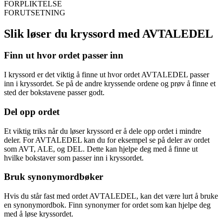
FORPLIKTELSE
FORUTSETNING
Slik løser du kryssord med AVTALEDEL
Finn ut hvor ordet passer inn
I kryssord er det viktig å finne ut hvor ordet AVTALEDEL passer
inn i kryssordet. Se på de andre kryssende ordene og prøv å finne et
sted der bokstavene passer godt.
Del opp ordet
Et viktig triks når du løser kryssord er å dele opp ordet i mindre
deler. For AVTALEDEL kan du for eksempel se på deler av ordet
som AVT, ALE, og DEL. Dette kan hjelpe deg med å finne ut
hvilke bokstaver som passer inn i kryssordet.
Bruk synonymordbøker
Hvis du står fast med ordet AVTALEDEL, kan det være lurt å bruke
en synonymordbok. Finn synonymer for ordet som kan hjelpe deg
med å løse kryssordet.