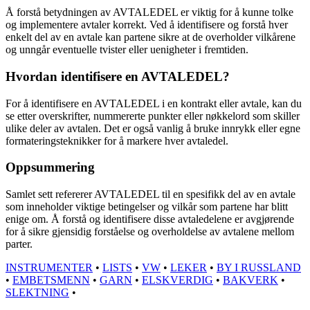
Å forstå betydningen av AVTALEDEL er viktig for å kunne tolke
og implementere avtaler korrekt. Ved å identifisere og forstå hver
enkelt del av en avtale kan partene sikre at de overholder vilkårene
og unngår eventuelle tvister eller uenigheter i fremtiden.
Hvordan identifisere en AVTALEDEL?
For å identifisere en AVTALEDEL i en kontrakt eller avtale, kan du
se etter overskrifter, nummererte punkter eller nøkkelord som skiller
ulike deler av avtalen. Det er også vanlig å bruke innrykk eller egne
formateringsteknikker for å markere hver avtaledel.
Oppsummering
Samlet sett refererer AVTALEDEL til en spesifikk del av en avtale
som inneholder viktige betingelser og vilkår som partene har blitt
enige om. Å forstå og identifisere disse avtaledelene er avgjørende
for å sikre gjensidig forståelse og overholdelse av avtalene mellom
parter.
INSTRUMENTER
•
LISTS
•
VW
•
LEKER
•
BY I RUSSLAND
•
EMBETSMENN
•
GARN
•
ELSKVERDIG
•
BAKVERK
•
SLEKTNING
•