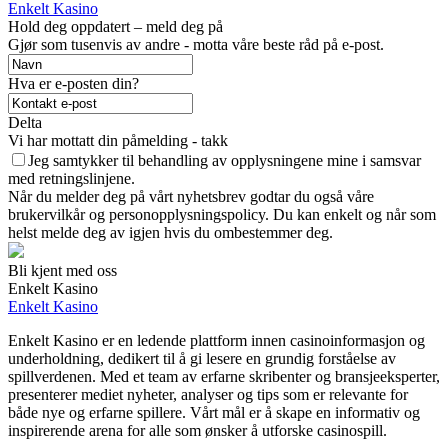
Enkelt Kasino
Hold deg oppdatert – meld deg på
Gjør som tusenvis av andre - motta våre beste råd på e-post.
Hva er e-posten din?
Delta
Vi har mottatt din påmelding - takk
Jeg samtykker til behandling av opplysningene mine i samsvar
med retningslinjene.
Når du melder deg på vårt nyhetsbrev godtar du også våre
brukervilkår og personopplysningspolicy. Du kan enkelt og når som
helst melde deg av igjen hvis du ombestemmer deg.
Bli kjent med oss
Enkelt Kasino
Enkelt Kasino
Enkelt Kasino er en ledende plattform innen casinoinformasjon og
underholdning, dedikert til å gi lesere en grundig forståelse av
spillverdenen. Med et team av erfarne skribenter og bransjeeksperter,
presenterer mediet nyheter, analyser og tips som er relevante for
både nye og erfarne spillere. Vårt mål er å skape en informativ og
inspirerende arena for alle som ønsker å utforske casinospill.