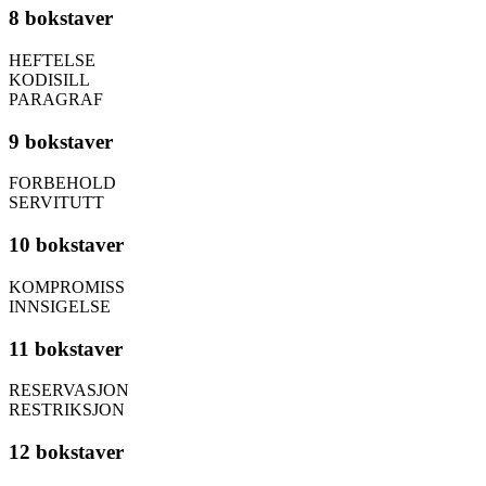
8 bokstaver
HEFTELSE
KODISILL
PARAGRAF
9 bokstaver
FORBEHOLD
SERVITUTT
10 bokstaver
KOMPROMISS
INNSIGELSE
11 bokstaver
RESERVASJON
RESTRIKSJON
12 bokstaver