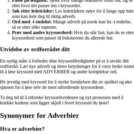
Passe på lengden:
Sjekk hvor mange bokstaver ordet har, og se
etter hvor det passer inn i kryssordet.
Søk etter ledetråder:
Les ledetrådene nøye for å fange opp hint
som kan lede deg til riktig adverb.
Ord med -t endelse:
Mange adverb på norsk kan ha -t endelse,
så se etter slike mønstre.
Prøv med andre kryssordord:
Hvis du står fast, kan du se etter
kryssordord som passer til bokstavene du allerede har.
Utvidelse av ordforrådet ditt
En nyttig måte å forbedre dine kryssordferdigheter på er å utvide ditt
ordforråd. Lær nye adverb og deres betydninger for å være bedre rustet
til å løse kryssord med ADVERBER og andre komplekse ord.
Øv jevnlig med kryssord for å styrke forståelsen din av språket og øke
sjansen for å løse selv de mest utfordrende kryssordene.
Ta deg tid til å utforske kryssordverdenen og nyt prosessen med å
knekke kodene som ligger skjult i hvert kryssord du løser!
Synonymer for Adverbier
Hva er adverbier?