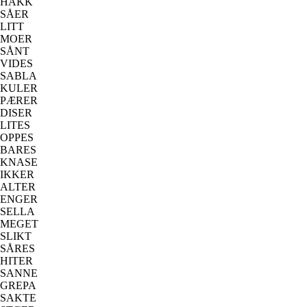
HAKK
SÅER
LITT
MOER
SÅNT
VIDES
SABLA
KULER
PÆRER
DISER
LITES
OPPES
BARES
KNASE
IKKER
ALTER
ENGER
SELLA
MEGET
SLIKT
SÅRES
HITER
SANNE
GREPA
SAKTE