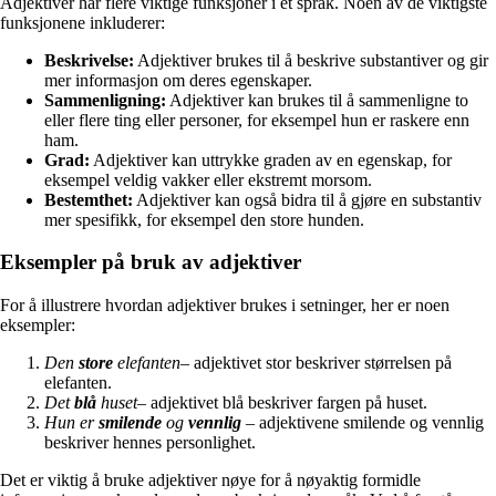
Adjektiver har flere viktige funksjoner i et språk. Noen av de viktigste
funksjonene inkluderer:
Beskrivelse:
Adjektiver brukes til å beskrive substantiver og gir
mer informasjon om deres egenskaper.
Sammenligning:
Adjektiver kan brukes til å sammenligne to
eller flere ting eller personer, for eksempel hun er raskere enn
ham.
Grad:
Adjektiver kan uttrykke graden av en egenskap, for
eksempel veldig vakker eller ekstremt morsom.
Bestemthet:
Adjektiver kan også bidra til å gjøre en substantiv
mer spesifikk, for eksempel den store hunden.
Eksempler på bruk av adjektiver
For å illustrere hvordan adjektiver brukes i setninger, her er noen
eksempler:
Den
store
elefanten
– adjektivet stor beskriver størrelsen på
elefanten.
Det
blå
huset
– adjektivet blå beskriver fargen på huset.
Hun er
smilende
og
vennlig
– adjektivene smilende og vennlig
beskriver hennes personlighet.
Det er viktig å bruke adjektiver nøye for å nøyaktig formidle