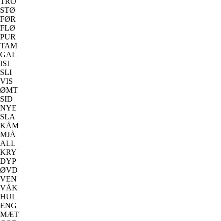
TRO
STØ
FØR
FLØ
PUR
TAM
GAL
ISI
SLI
VIS
ØMT
SID
NYE
SLA
KÅM
MJÅ
ALL
KRY
DYP
ØVD
VEN
VÅK
HUL
ENG
MÆT