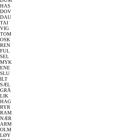
DUM
HAS
DOV
DAU
TAI
VIG
TOM
OSK
REN
FUL
SEL
MYK
ENE
SLU
ILT
SÆL
GRÅ
LIK
HAG
RYR
RAM
NÆR
ARM
OLM
LØY