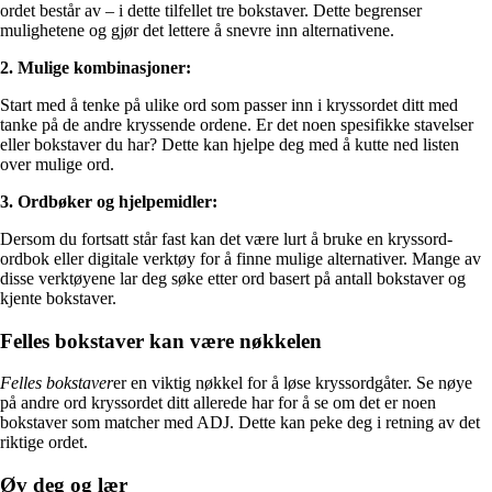
ordet består av – i dette tilfellet tre bokstaver. Dette begrenser
mulighetene og gjør det lettere å snevre inn alternativene.
2. Mulige kombinasjoner:
Start med å tenke på ulike ord som passer inn i kryssordet ditt med
tanke på de andre kryssende ordene. Er det noen spesifikke stavelser
eller bokstaver du har? Dette kan hjelpe deg med å kutte ned listen
over mulige ord.
3. Ordbøker og hjelpemidler:
Dersom du fortsatt står fast kan det være lurt å bruke en kryssord-
ordbok eller digitale verktøy for å finne mulige alternativer. Mange av
disse verktøyene lar deg søke etter ord basert på antall bokstaver og
kjente bokstaver.
Felles bokstaver kan være nøkkelen
Felles bokstaver
er en viktig nøkkel for å løse kryssordgåter. Se nøye
på andre ord kryssordet ditt allerede har for å se om det er noen
bokstaver som matcher med ADJ. Dette kan peke deg i retning av det
riktige ordet.
Øv deg og lær